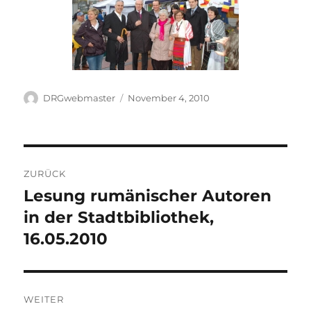
Autor
Veröffentlicht
DRGwebmaster
November 4, 2010
am
Beitragsnavigation
ZURÜCK
Lesung rumänischer Autoren
Vorheriger
Beitrag:
in der Stadtbibliothek,
16.05.2010
WEITER