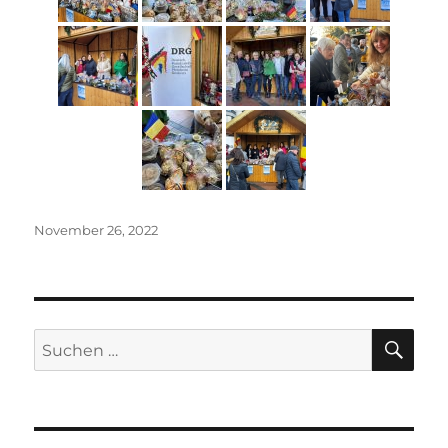
Veröffentlicht
November 26, 2022
am
SU
Suche
nach: