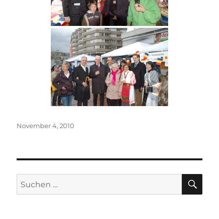
Veröffentlicht
November 4, 2010
am
SU
Suche
nach: