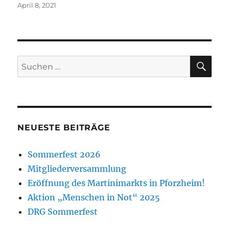
Veröffentlicht
April 8, 2021
am
SU
Suche
nach:
NEUESTE BEITRÄGE
Sommerfest 2026
Mitgliederversammlung
Eröffnung des Martinimarkts in Pforzheim!
Aktion „Menschen in Not“ 2025
DRG Sommerfest