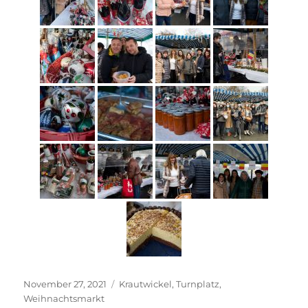
Veröffentlicht
Schlagwörter
November 27, 2021
Krautwickel
,
Turnplatz
,
am
Weihnachtsmarkt