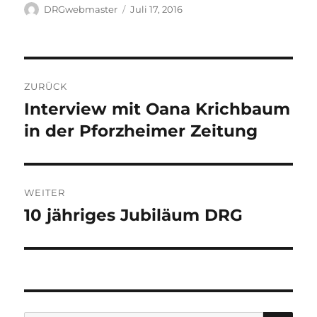
Autor
Veröffentlicht
DRGwebmaster
Juli 17, 2016
am
Beitragsnavigation
ZURÜCK
Interview mit Oana Krichbaum
Vorheriger
Beitrag:
in der Pforzheimer Zeitung
WEITER
10 jähriges Jubiläum DRG
Nächster
Beitrag:
SU