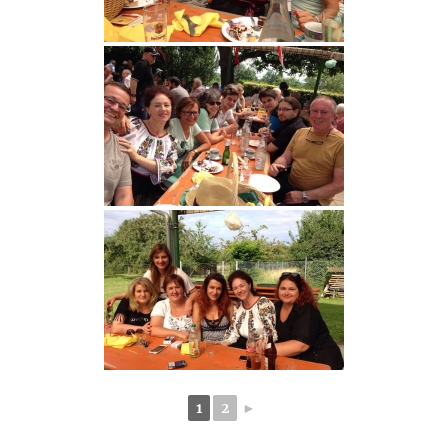
1
2
►